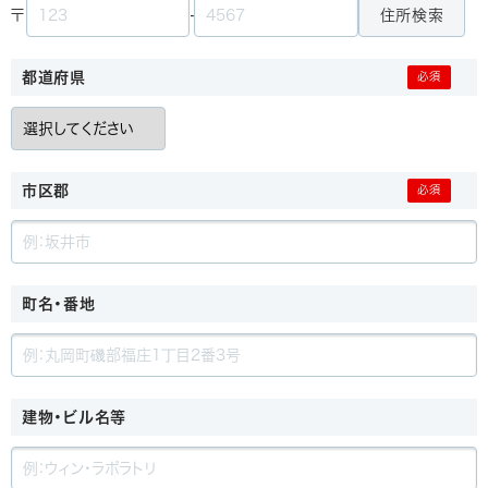
住所検索
〒
-
都道府県
市区郡
町名・番地
建物・ビル名等