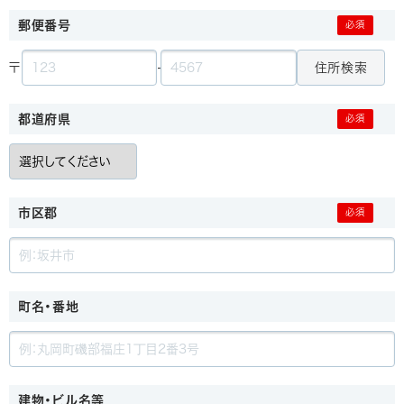
郵便番号
住所検索
〒
-
都道府県
市区郡
町名・番地
建物・ビル名等