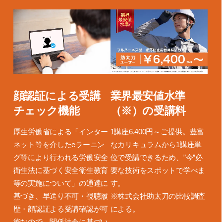
顔認証による受講
業界最安値水準
チェック機能
（※）の受講料
厚生労働省による「インター
1講座6,400円～ご提供。豊富
ネット等を介したeラーニン
なカリキュラムから1講座単
グ等により行われる労働安全
位で受講できるため、”今”必
衛生法に基づく安全衛生教育
要な技術をスポットで学べま
等の実施について」の通達に
す。
基づき、早送り不可・視聴履
※株式会社助太刀の比較調査
歴・顔認証よる受講確認が可
による。
能なので、関係法令に基づい