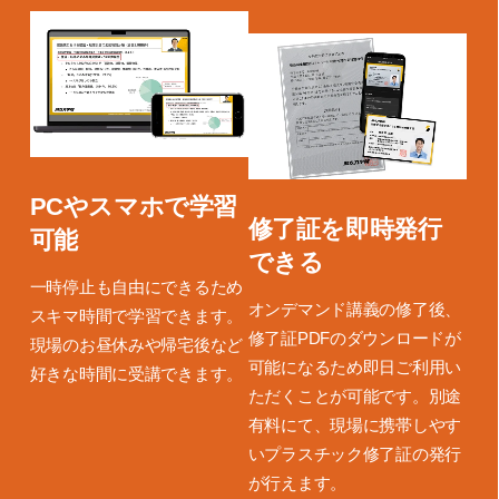
PCやスマホで学習
修了証を即時発行
可能
できる
一時停止も自由にできるため
オンデマンド講義の修了後、
スキマ時間で学習できます。
修了証PDFのダウンロードが
現場のお昼休みや帰宅後など
可能になるため即日ご利用い
好きな時間に受講できます。
ただくことが可能です。別途
有料にて、現場に携帯しやす
いプラスチック修了証の発行
が行えます。