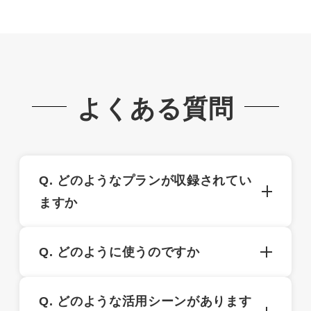
よくある質問
Q. どのようなプランが収録されてい
ますか
建物は東西間口を3尺ピッチで2.5間・3.0間・
Q. どのように使うのですか
3.5間・4.0間・4.5間・5.0間・5.5間・6.0間の8
つの間口に分け、建物の南北奥行も同様に8つ
1/100の敷地図を描いてその上に敷地に収まり
のピッチで建物の大きさを分けています。 ま
Q. どのような活用シーンがあります
そうなシートをかざしていただきます。どのよ