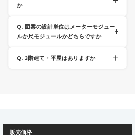
た、玄関向きは北玄関・南玄関・東玄関（西玄
か
うなプランが入りそうか新人でもその場でお客
関は反転）の三種類に分け、建物の大きさや玄
さまにご案内することができます。 その敷地に
関向きを分けて配置されています。 プランは企
具体的な土地のあるお客様との初期商談のほ
収まる基本的なプランが収録されているので、
画住宅や分譲住宅をモデルとした間崩れの無
Q. 図案の設計単位はメーターモジュー
か、設計相談会や土地相談会などのイベントで
お客様が気に入ったシートをコピーしてご要望
い、1階と2階で通りが通ったプランとなってお
ルか尺モジュールかどちらですか
ご利用できます。
を描き足すと充実した初回面談となり次回のプ
り、基本的に梁は4モジュール(3640㎜)以下に
ラン提案がラクになります。
抑えて架構を組んでいます。
3尺を910ｍｍの基本設計単位とする尺モジュー
Q. 3階建て・平屋はありますか
ルです。
2階建てのみです。
販売価格