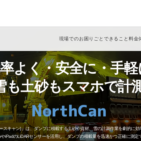
現場でのお困りごと
できること
料金
効率よく・安全に・手軽
雪も土砂もスマホで計
an(ノースキャン)』は、ダンプに積載する土砂や資材、雪の計測作業を劇的に
oneやiPadのLiDARセンサーを活用し、ダンプの積載量を迅速かつ正確に測