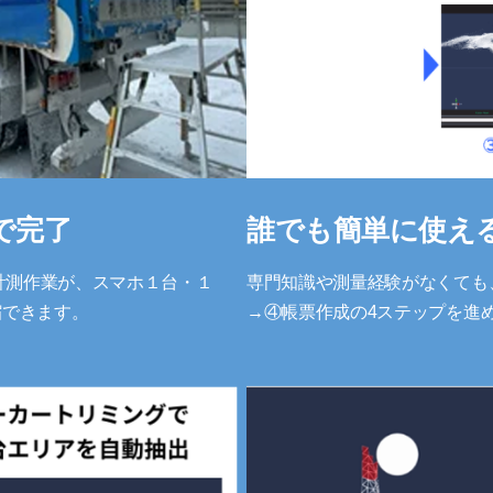
で完了
誰でも簡単に使え
る計測作業が、スマホ１台・１
専門知識や測量経験がなくても
縮できます。
→④帳票作成の4ステップを進