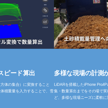
スピード算出
多様な現場の計測
立方体の集合）に変換すること
LiDARを搭載したiPhone Pr
位体積重量を入力することで、雪
集・数量算出までをその場で実
ど、多様な現場ニーズに柔軟に