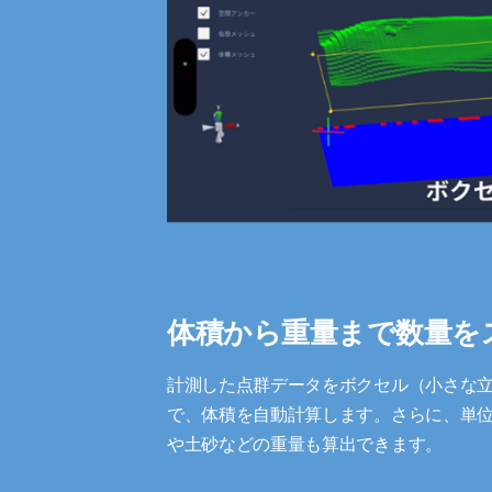
体積から重量まで数量を
計測した点群データをボクセル（小さな
で、体積を自動計算します。さらに、単
や土砂などの重量も算出できます。