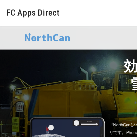
FC Apps Direct
『NorthC
リです。iPh