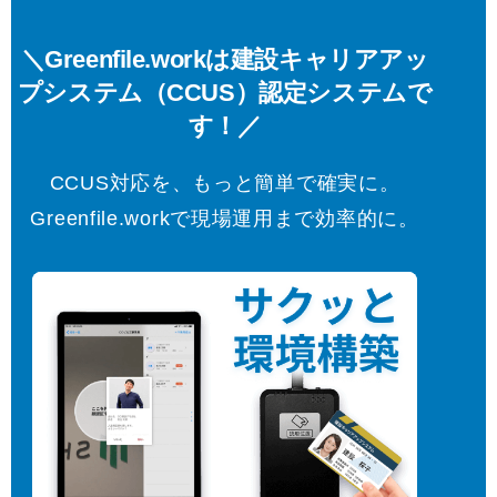
＼Greenfile.workは建設キャリアアッ
プシステム（CCUS）認定システムで
す！／
CCUS対応を、もっと簡単で確実に。
Greenfile.workで現場運用まで効率的に。