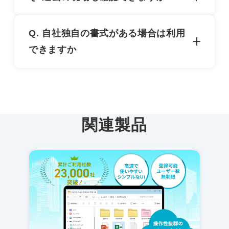
る環境でサービスサイトにログイン頂くだけで
利用可能です。場所を問わず安全書類を作成・
過去の協力会社の編成や書類内容、また各書類
Q. 自社独自の書式がある場合は利用
管理できるサービスとしてご愛顧頂いておりま
に関するコメントなど全データが確認できま
できますか
す。
す。その為ペーパーレスの実現と書類管理に比
べて検索性が格段に向上します。
利用可能です。独自書式の書類はPDFやExcel
フォーマットを添付していただき、各協力会社
がそれに記入し、記入したものをアップロード
関連製品
していただきます。