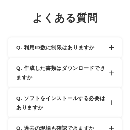
よくある質問
Q. 利用ID数に制限はありますか
制限はありません。安全部・人事部・情報シス
Q. 作成した書類はダウンロードでき
テム・現場所長など、各部署横断してご利用可
ますか
能なサービスとしてご提供しています。
Excel・PDFでのダウンロードに対応していま
Q. ソフトをインストールする必要は
す。現場が終了したタイミングで一括PDFダウ
ありますか
ンロードも可能です。
インストール不要です。インターネットが繋が
Q. 過去の現場も確認できますか