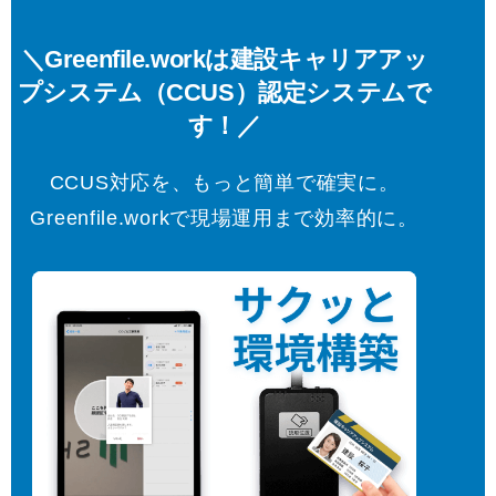
＼Greenfile.workは建設キャリアアッ
プシステム（CCUS）認定システムで
す！／
CCUS対応を、もっと簡単で確実に。
Greenfile.workで現場運用まで効率的に。