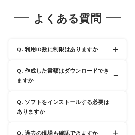
よくある質問
Q. 利用ID数に制限はありますか
制限はありません。安全部・人事部・情報シス
Q. 作成した書類はダウンロードでき
テム・現場所長など、各部署横断してご利用可
ますか
能なサービスとしてご提供しています。
Excel・PDFでのダウンロードに対応していま
Q. ソフトをインストールする必要は
す。現場が終了したタイミングで一括PDFダウ
ありますか
ンロードも可能です。
インストール不要です。インターネットが繋が
Q. 過去の現場も確認できますか