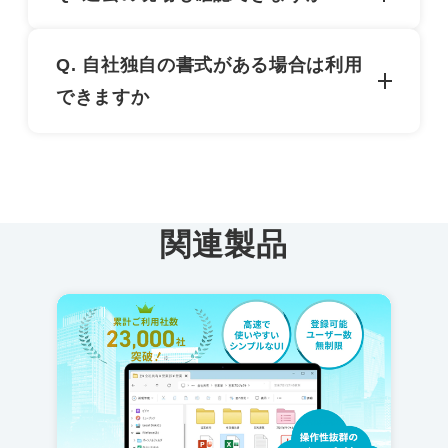
る環境でサービスサイトにログイン頂くだけで
利用可能です。場所を問わず安全書類を作成・
過去の協力会社の編成や書類内容、また各書類
Q. 自社独自の書式がある場合は利用
管理できるサービスとしてご愛顧頂いておりま
に関するコメントなど全データが確認できま
できますか
す。
す。その為ペーパーレスの実現と書類管理に比
べて検索性が格段に向上します。
利用可能です。独自書式の書類はPDFやExcel
フォーマットを添付していただき、各協力会社
がそれに記入し、記入したものをアップロード
関連製品
していただきます。