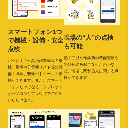
スマートフォン1つ
現場の“人”の点検
で機械・設備・安全
も可能
点検
熱中症歴や作業前の準備運動や
バックホウや高所作業車等の機
水分補給をおこなったのかな
械、足場や分電盤リスト等の設
ど、現場に関わる人に関する点
備の点検、安全パトロールの実
検ができます。
施ができます。また、スマート
フォンだけでなく、タブレット
とパソコンとブラウザでご利用
いただけます。