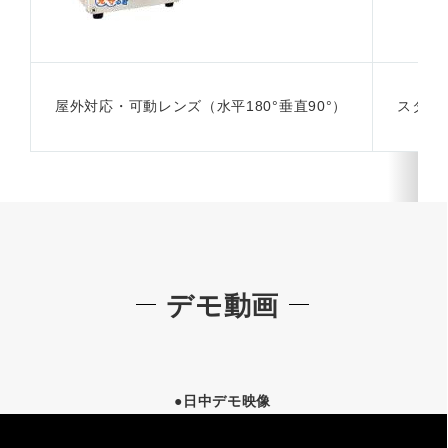
屋外対応・可動レンズ（水平180°垂直90°）
スタン
デモ動画
●日中デモ映像