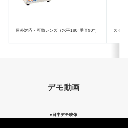
屋外対応・可動レンズ（水平180°垂直90°）
スタン
デモ動画
●日中デモ映像