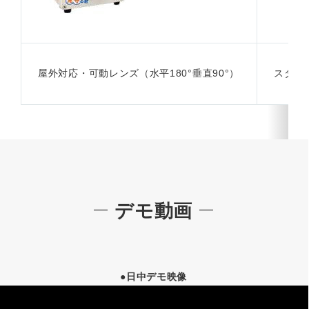
屋外対応・可動レンズ（水平180°垂直90°）
スタン
デモ動画
●日中デモ映像