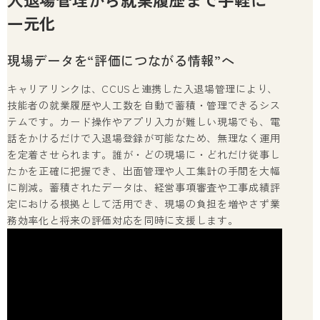
一元化
現場データを“評価につながる情報”へ
キャリアリンクは、CCUSと連携した入退場管理により、
技能者の就業履歴や人工数を自動で蓄積・管理できるシス
テムです。カード操作やアプリ入力が難しい現場でも、電
話をかけるだけで入退場登録が可能なため、無理なく運用
を定着させられます。誰が・どの現場に・どれだけ従事し
たかを正確に把握でき、出面管理や人工集計の手間を大幅
に削減。蓄積されたデータは、経営事項審査や工事成績評
定における根拠として活用でき、現場の負担を増やさず業
務効率化と将来の評価対応を同時に支援します。