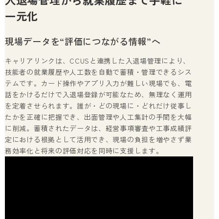
一元化
現場データを“評価につながる情報”へ
キャリアリンクは、CCUSと連携した入退場管理により、
技能者の就業履歴や人工数を自動で蓄積・管理できるシス
テムです。カード操作やアプリ入力が難しい現場でも、電
話をかけるだけで入退場登録が可能なため、無理なく運用
を定着させられます。誰が・どの現場に・どれだけ従事し
たかを正確に把握でき、出面管理や人工集計の手間を大幅
に削減。蓄積されたデータは、経営事項審査や工事成績評
定における根拠として活用でき、現場の負担を増やさず業
務効率化と将来の評価対応を同時に支援します。